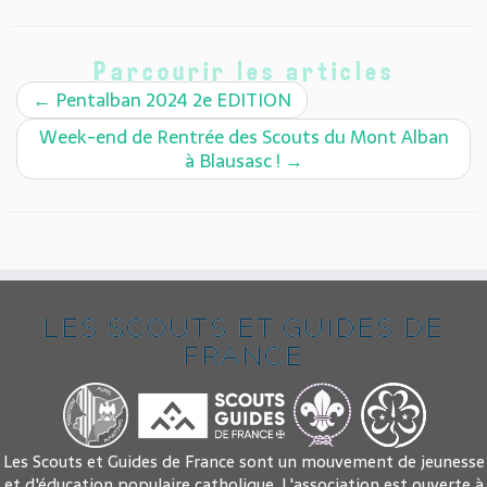
Parcourir les articles
←
Pentalban 2024 2e EDITION
Week-end de Rentrée des Scouts du Mont Alban
à Blausasc !
→
LES SCOUTS ET GUIDES DE
FRANCE
Les Scouts et Guides de France sont un mouvement de jeunesse
et d'éducation populaire catholique. L'association est ouverte à