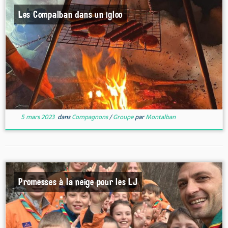
Les Compalban dans un igloo
5 mars 2023
dans
Compagnons
/
Groupe
par
Montalban
Promesses à la neige pour les LJ