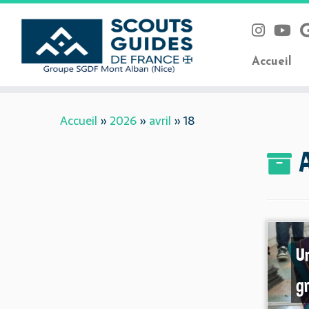
Accueil
Skip
Accueil
»
2026
»
avril
»
18
to
content
U
g