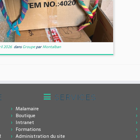
ril 2026
dans
Groupe
par
Montalban
E
SERVICES
Malamaire
Boutique
Intranet
Formations
t
Administration du site