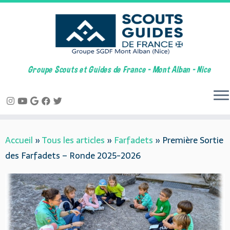
Groupe Scouts et Guides de France – Mont Alban – Nice
Skip
Accueil
»
Tous les articles
»
Farfadets
»
Première Sortie
to
des Farfadets – Ronde 2025-2026
content