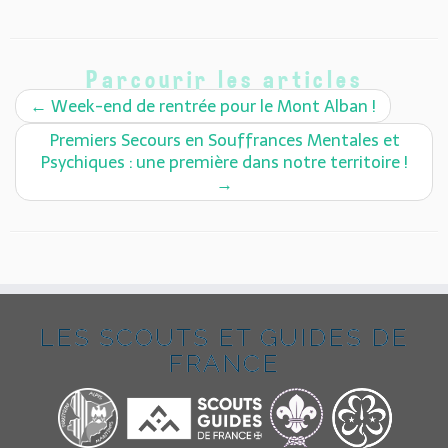
Parcourir les articles
←
Week-end de rentrée pour le Mont Alban !
Premiers Secours en Souffrances Mentales et
Psychiques : une première dans notre territoire !
→
LES SCOUTS ET GUIDES DE
FRANCE